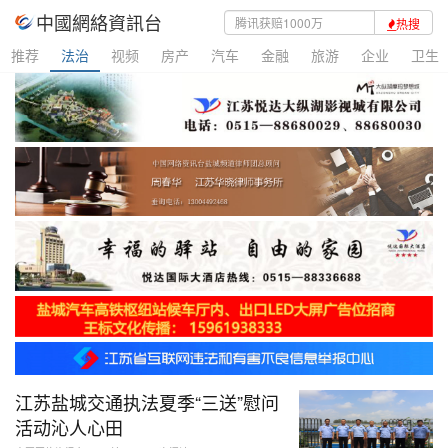
中國網絡資訊台
热搜
推荐
法治
视频
房产
汽车
金融
旅游
企业
卫生
江苏盐城交通执法夏季“三送”慰问
活动沁人心田