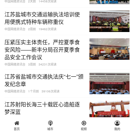
中国网络资讯台
2天前
14458次阅读
江苏盐城市交通运输执法培训使
用便携式特种车辆称重仪
中国网络资讯台
2周前
19462次阅读
压紧压实主体责任，严控夏季食
安风险——新丰分局召开夏季食
品安全工作会议
中国网络资讯台
3周前
34231次阅读
江苏省盐城市交通执法庆“七一”颁
发纪念章
中国网络资讯台
1个月前
39106次阅读
江苏射阳长海三十载匠心造船逐
梦深蓝
中国网络资讯台
1个月前
47191次阅读
首页
城市
视频
我的
弘扬优良作风 砥砺为民本色 江苏