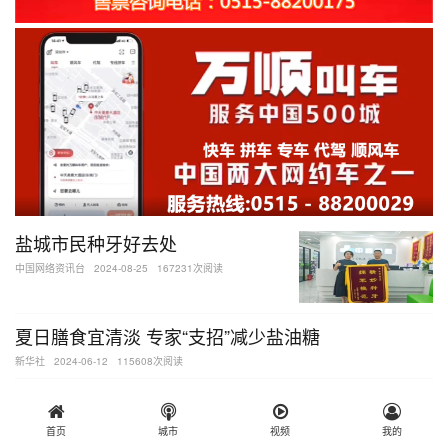
盐城市民种牙好去处
中国网络资讯台
2024-08-25
167231次阅读
夏日膳食宜清淡 专家“支招”减少盐油糖
新华社
2024-06-12
115608次阅读
家门口”看名医 | 2024年6月全市各医院来盐专家坐诊
信息汇总→
首页
城市
视频
我的