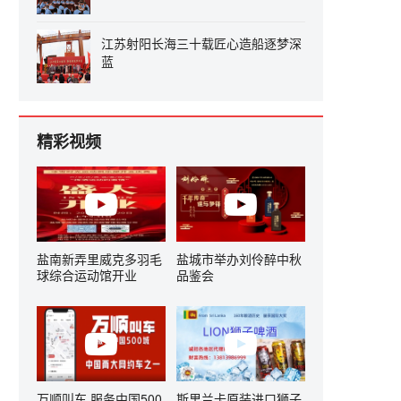
江苏射阳长海三十载匠心造船逐梦深
蓝
精彩视频
盐南新弄里威克多羽毛
盐城市举办刘伶醉中秋
球综合运动馆开业
品鉴会
万顺叫车 服务中国500
斯里兰卡原装进口狮子