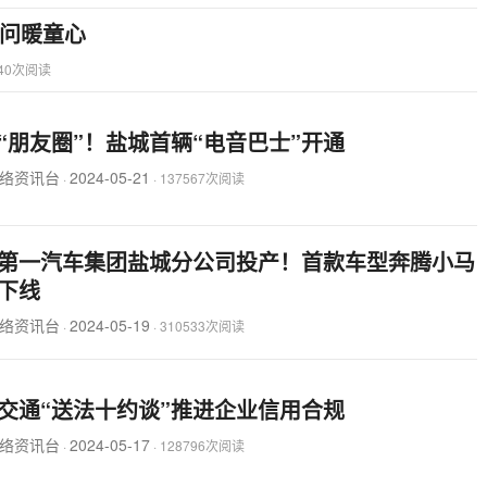
问暖童心
040次阅读
“朋友圈”！盐城首辆“电音巴士”开通
络资讯台
2024-05-21
·
·
137567次阅读
第一汽车集团盐城分公司投产！首款车型奔腾小马
下线
络资讯台
2024-05-19
·
·
310533次阅读
交通“送法十约谈”推进企业信用合规
络资讯台
2024-05-17
·
·
128796次阅读