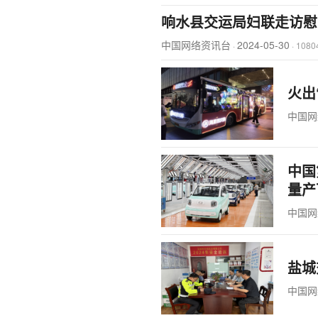
响水县交运局妇联走访慰
中国网络资讯台
2024-05-30
·
·
108
火出
中国网
中国
量产
中国网
盐城
中国网