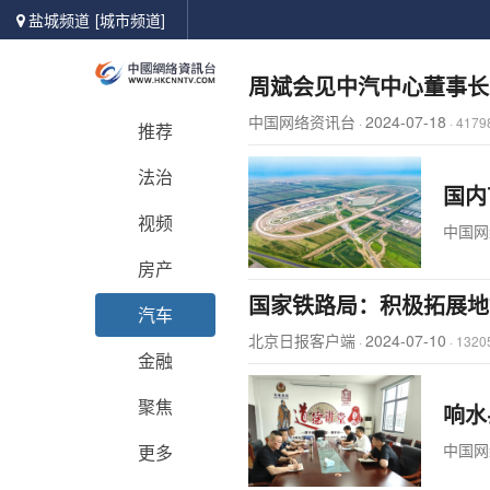
盐城频道
[城市频道]
周斌会见中汽中心董事长
中国网络资讯台
2024-07-18
·
·
417
推荐
法治
国内
视频
中国网
房产
国家铁路局：积极拓展地
汽车
北京日报客户端
2024-07-10
·
·
132
金融
聚焦
响水
中国网
更多