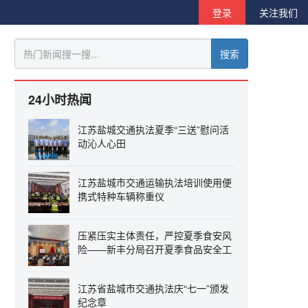
登录
关注我们
搜索
24小时热闻
江苏盐城交通执法夏季“三送”慰问活
动沁人心田
江苏盐城市交通运输执法培训使用便
携式特种车辆称重仪
压紧压实主体责任，严控夏季食安风
险——新丰分局召开夏季食品安全工
作会议
江苏省盐城市交通执法庆“七一”颁发
纪念章