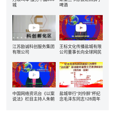
城
啤酒
江苏励诚科创服务集团
王标文化传播盐城有限
有限公司
公司董事长向全球网民
拜年啦！
中国网络资讯台《以案
盐城举行“刘伶醉”杯纪
说法》栏目主持人朱朝
念毛泽东同志128周年
平向全球网民拜年啦！
诞辰诗联吟诵文艺表演
活动