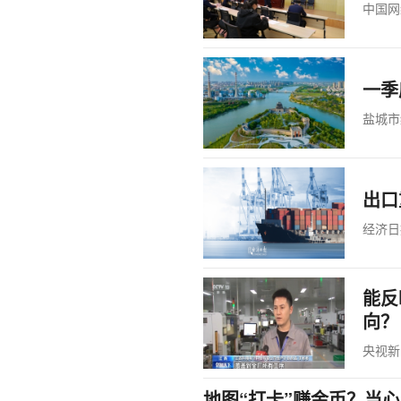
中国网
一季
盐城市
出口
经济日
能反
向？
央视新
地图“打卡”赚金币？当心