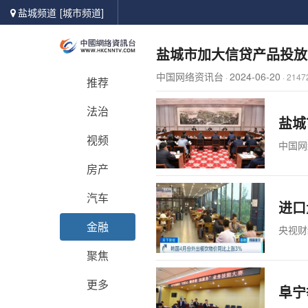
盐城频道
[城市频道]
盐城市加大信贷产品投放
中国网络资讯台
2024-06-20
·
·
214
推荐
法治
盐城
视频
中国网
房产
汽车
进口
金融
央视财
聚焦
更多
阜宁