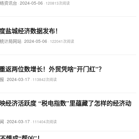
络资讯台
2024-05-06
·
·
120813次阅读
度盐城经济数据发布！
统计局网站
2024-05-06
·
·
122041次阅读
重返两位数增长！外贸凭啥“开门红”？
报
2024-03-17
·
·
113842次阅读
映经济活跃度 “税电指数”里蕴藏了怎样的经济动
闻
2024-03-17
·
·
111404次阅读
不慎成“帮凶”！