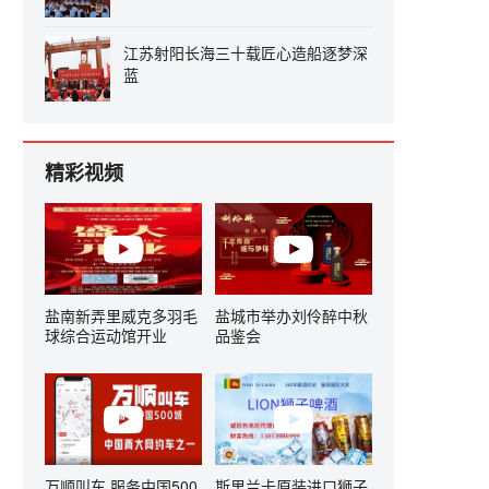
江苏射阳长海三十载匠心造船逐梦深
蓝
精彩视频
盐南新弄里威克多羽毛
盐城市举办刘伶醉中秋
球综合运动馆开业
品鉴会
万顺叫车 服务中国500
斯里兰卡原装进口狮子