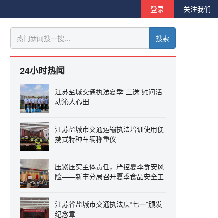
登录
关注我们
搜索
24小时热闻
江苏盐城交通执法夏季“三送”慰问活
动沁人心田
江苏盐城市交通运输执法培训使用便
携式特种车辆称重仪
压紧压实主体责任，严控夏季食安风
险——新丰分局召开夏季食品安全工
作会议
江苏省盐城市交通执法庆“七一”颁发
纪念章