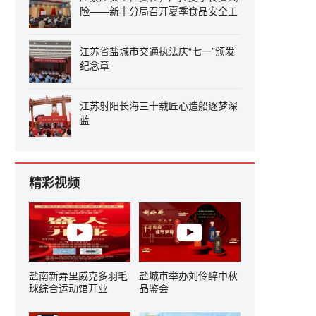
险——新丰分局召开夏季食品安全工
作会议
江苏省盐城市交通执法庆“七一”颁发
纪念章
江苏射阳长海三十载匠心造船逐梦深
蓝
精彩视频
盐南新弄里威克多羽毛
盐城市举办刘伶醉中秋
球综合运动馆开业
品鉴会