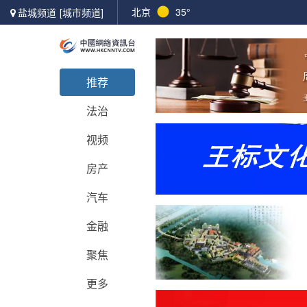
北京
35°
盐城频道
[城市频道]
推荐
法治
视频
房产
汽车
金融
聚焦
更多