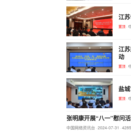
江苏
置顶
·
江苏
动
置顶
·
盐城
置顶
·
张明康开展“八一”慰问
中国网络资讯台
2024-07-31
428
·
·