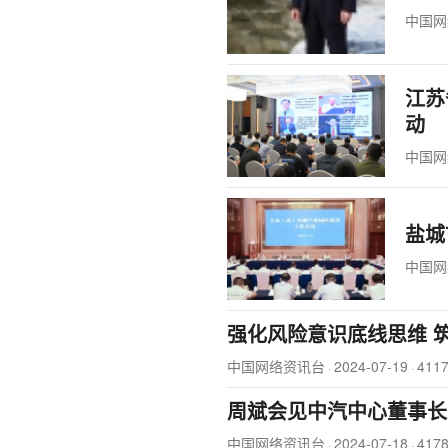
中国网
江苏
动
中国网
盐城
中国网
强化风险意识底线思维 
中国网络资讯台
2024-07-19
411
·
·
周斌会见中汽中心董事长
中国网络资讯台
2024-07-18
417
·
·