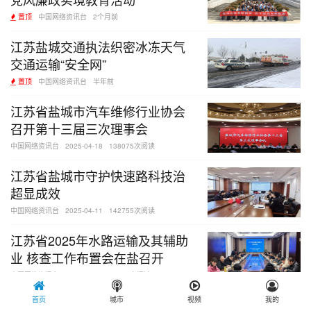
置顶
中国网络资讯台
2个月前
江苏盐城交通执法织密冰冻天气
交通运输“安全网”
置顶
中国网络资讯台
半年前
江苏省盐城市汽车维修行业协会
召开第十三届三次理事会
中国网络资讯台
2025-04-18
138075次阅读
江苏省盐城市守护快速路科技治
超显成效
中国网络资讯台
2025-04-11
142755次阅读
江苏省2025年水路运输及其辅助
业 核查工作布置会在盐召开
中国网络资讯台
2025-03-01
48565次阅读
首页
城市
视频
我的
盐城交通运输综合执法 座谈会吹