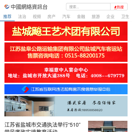
中國網絡資訊台
热搜
推荐
法治
视频
房产
汽车
金融
旅游
企业
卫生
江苏省盐城市交通执法举行“510”
党风廉政实境教育活动