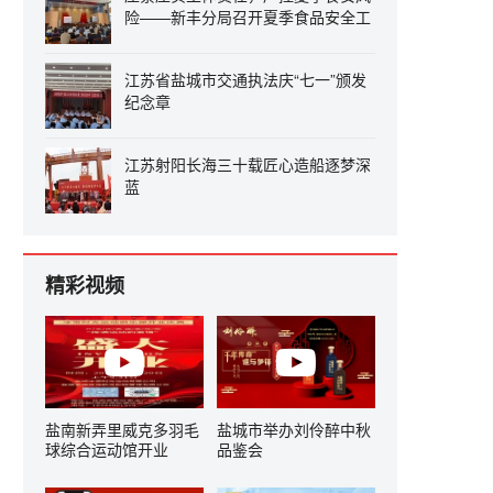
险——新丰分局召开夏季食品安全工
作会议
江苏省盐城市交通执法庆“七一”颁发
纪念章
江苏射阳长海三十载匠心造船逐梦深
蓝
精彩视频
盐南新弄里威克多羽毛
盐城市举办刘伶醉中秋
球综合运动馆开业
品鉴会