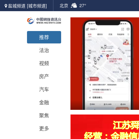
北京
27°
盐城频道
[城市频道]
推荐
法治
视频
房产
汽车
金融
聚焦
更多